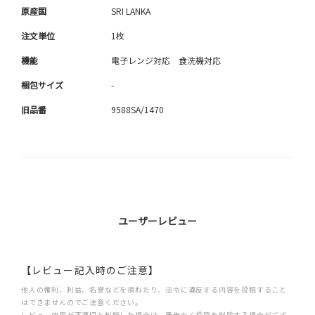
原産国
SRI LANKA
注文単位
1枚
機能
電子レンジ対応 食洗機対応
梱包サイズ
-
旧品番
9588SA/1470
ユーザーレビュー
【レビュー記入時のご注意】
他人の権利、利益、名誉などを損ねたり、法令に違反する内容を投稿すること
はできませんのでご注意ください。
レビュー内容が不適切と判断した場合は、予告なく投稿を削除する場合がござ