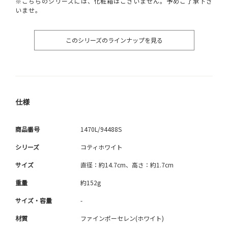
※こちらのシリーズには、化粧箱はございません。予めご了承下さ
いませ。
このシリーズのラインナップを見る
仕様
商品番号
1470L/94488S
シリーズ
コティホワイト
サイズ
直径：約14.7cm、高さ：約1.7cm
重量
約152g
サイズ・容量
-
材質
ファインポーセレン(ホワイト)