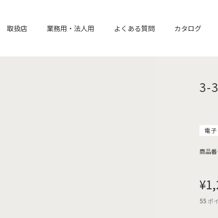
取扱店
業務用・法人用
よくある質問
カタログ
3-
電子
商品番
¥
1,
55
ポ