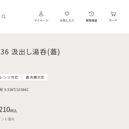
カート
マイページ
お気に入り
閲覧履歴
336 汲出し湯呑(蓋)
レンジ対応
食洗機対応
号
3-336T/10366C
210
税込
イント還元