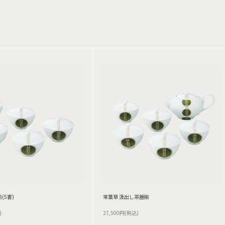
(5客)
常葉草 汲出し茶器揃
)
27,500円(税込)