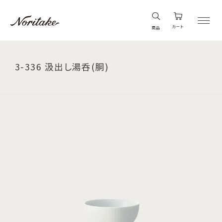
カート
商品
3-336 汲出し湯呑(胴)