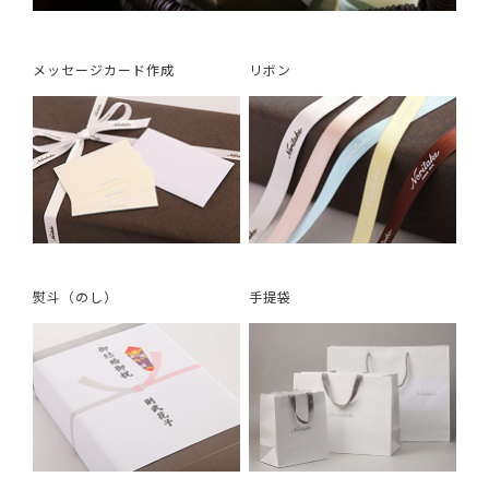
メッセージカード作成
リボン
熨斗（のし）
手提袋