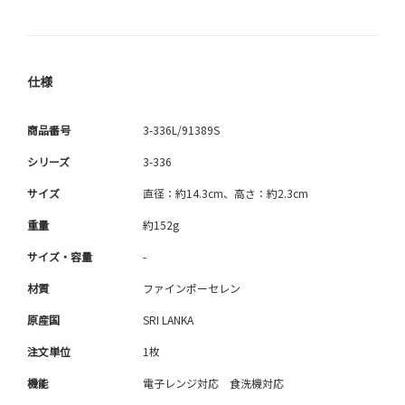
仕様
商品番号
3-336L/91389S
シリーズ
3-336
サイズ
直径：約14.3cm、高さ：約2.3cm
重量
約152g
サイズ・容量
-
材質
ファインポーセレン
原産国
SRI LANKA
注文単位
1枚
機能
電子レンジ対応 食洗機対応