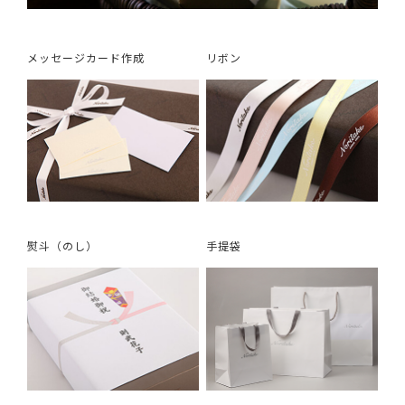
メッセージカード作成
リボン
熨斗（のし）
手提袋