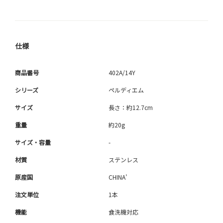
仕様
商品番号
402A/14Y
シリーズ
ペルディエム
サイズ
長さ：約12.7cm
重量
約20g
サイズ・容量
-
材質
ステンレス
原産国
CHINA’
注文単位
1本
機能
食洗機対応