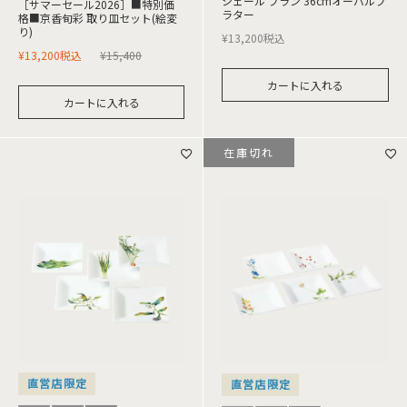
シェール ブラン 36cmオーバルプ
［サマーセール2026］■特別価
ラター
格■京香旬彩 取り皿セット(絵変
り)
¥
13,200
税込
¥
13,200
税込
¥
15,400
カートに入れる
カートに入れる
在庫切れ
直営店限定
直営店限定