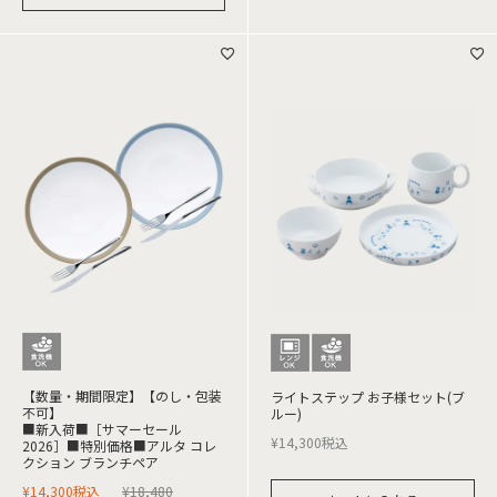
【数量・期間限定】【のし・包装
ライトステップ お子様セット(ブ
不可】
ルー)
■新入荷■［サマーセール
¥
14,300
税込
2026］■特別価格■アルタ コレ
クション ブランチペア
¥
14,300
税込
¥
18,480