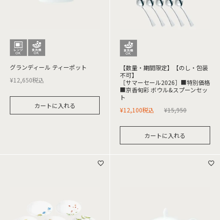
グランディール ティーポット
【数量・期間限定】【のし・包装
不可】
¥
12,650
税込
［サマーセール2026］■特別価格
■京香旬彩 ボウル&スプーンセッ
ト
カートに入れる
¥
12,100
税込
¥
15,950
カートに入れる