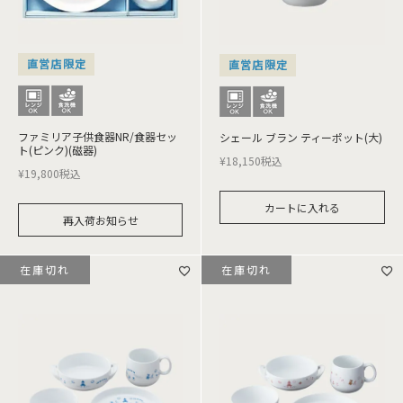
直営店限定
直営店限定
ファミリア子供食器NR/食器セッ
シェール ブラン ティーポット(大)
ト(ピンク)(磁器)
¥
18,150
税込
¥
19,800
税込
カートに入れる
再入荷お知らせ
在庫切れ
在庫切れ