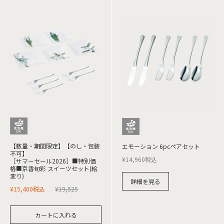
【数量・期間限定】【のし・包装
エモーション 6pcペアセット
不可】
¥
14,960
税込
［サマーセール2026］■特別価
格■京香旬彩 スイーツセット(絵
変り)
詳細を見る
¥
15,400
税込
¥
19,525
カートに入れる