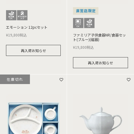
直営店限定
エモーション 12pcセット
¥
19,800
税込
ファミリア子供食器NR/食器セッ
ト(ブルー)(磁器)
¥
19,800
税込
再入荷お知らせ
再入荷お知らせ
在庫切れ