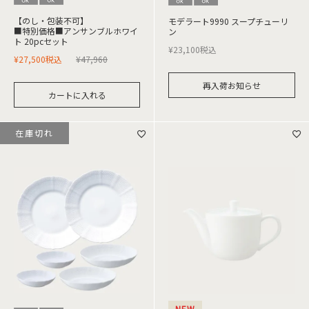
【のし・包装不可】
モデラート9990 スープチューリ
■特別価格■アンサンブルホワイ
ン
ト 20pcセット
¥
23,100
税込
¥
27,500
税込
¥
47,960
再入荷お知らせ
カートに入れる
在庫切れ
NEW