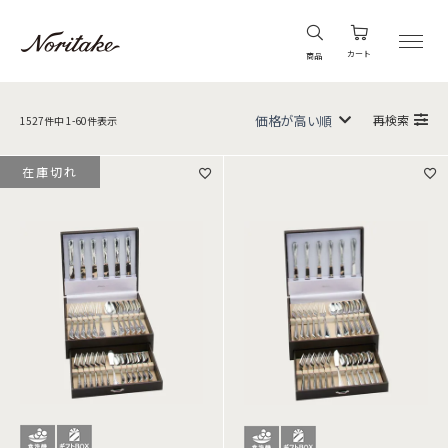
カート
商品
再検索
1527
件中
1
-
60
件表示
在庫切れ