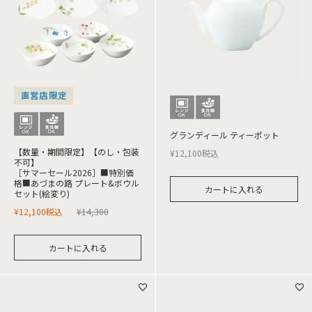
直営店限定
グランディール ティーポット
【数量・期間限定】【のし・包装
¥
12,100
税込
不可】
［サマーセール2026］■特別価
格■あづまの路 プレート&ボウル
カートに入れる
セット(絵変り)
¥
12,100
税込
¥
14,300
カートに入れる