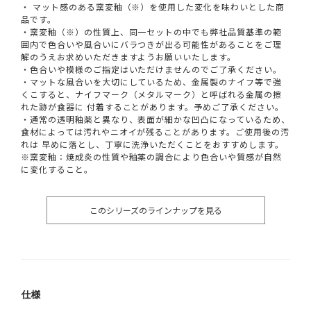
・ マット感のある窯変釉（※）を使用した変化を味わいとした商
品です。
・窯変釉（※）の性質上、同一セットの中でも弊社品質基準の範
囲内で色合いや風合いにバラつきが出る可能性があることをご理
解のうえお求めいただきますようお願いいたします。
・色合いや模様のご指定はいただけませんのでご了承ください。
・マットな風合いを大切にしているため、金属製のナイフ等で強
くこすると、ナイフマーク（メタルマーク）と呼ばれる金属の擦
れた跡が食器に 付着することがあります。予めご了承ください。
・通常の透明釉薬と異なり、表面が細かな凹凸になっているため、
食材によっては汚れやニオイが残ることがあります。ご使用後の汚
れは 早めに落とし、丁寧に洗浄いただくことをおすすめします。
※窯変釉：焼成炎の性質や釉薬の調合により色合いや質感が自然
に変化すること。
このシリーズのラインナップを見る
仕様