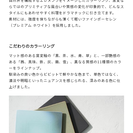
自然界を構成するエレメンツをイメージしたカラーリング、窯変な
らではのプリミティブな風合いや質感の変化が印象的で、どんなス
タイルにもあわせやすく料理をドラマチックに引き立てます。
素材には、強度を保ちながらも薄くて軽いファインポーセレン
（プレミアム ホワイト）を採用しました。
こだわりのカラーリング
マット感のある窯変釉の「黒、茶、水、青、草」と、一部艶感の
ある「茜、真珠、鉄、灰、繭、雪」、異なる質感の11種類のカラ
ーをラインナップ。
馴染みの良い色からビビットで鮮やかな色まで、単色ではなく、
濃淡や明暗といったニュアンスを感じられる、深みのある色に仕
上げました。