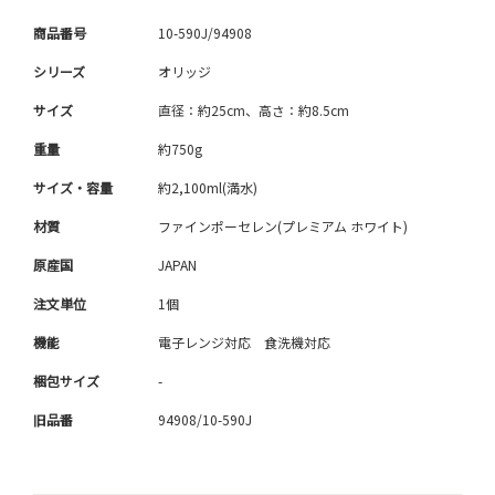
商品番号
10-590J/94908
シリーズ
オリッジ
サイズ
直径：約25cm、高さ：約8.5cm
重量
約750g
サイズ・容量
約2,100ml(満水)
材質
ファインポーセレン(プレミアム ホワイト)
原産国
JAPAN
注文単位
1個
機能
電子レンジ対応 食洗機対応
梱包サイズ
-
旧品番
94908/10-590J