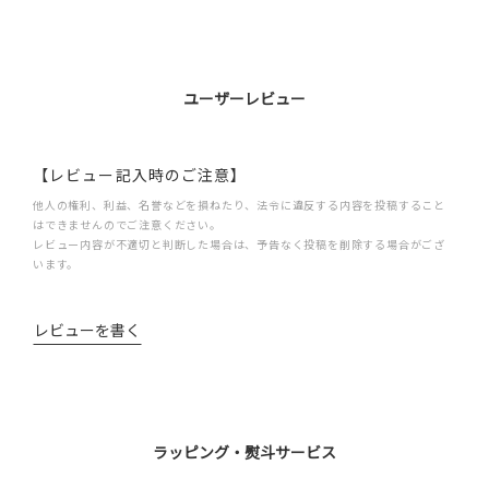
ユーザーレビュー
【レビュー記入時のご注意】
他人の権利、利益、名誉などを損ねたり、法令に違反する内容を投稿すること
はできませんのでご注意ください。
レビュー内容が不適切と判断した場合は、予告なく投稿を削除する場合がござ
います。
レビューを書く
ラッピング・熨斗サービス