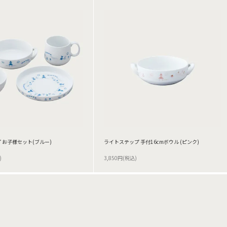
 お子様セット(ブルー)
ライトステップ 手付16cmボウル (ピンク)
)
3,850円(税込)