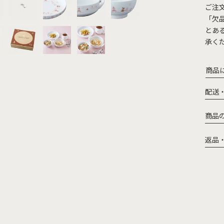
ご注
「欠
とあ
承く
商品
配送
商品
返品