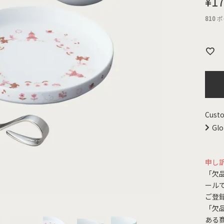
¥
17
810
ポ
Custo
Glo
申し
「欠
ール
ご登
「欠
ある