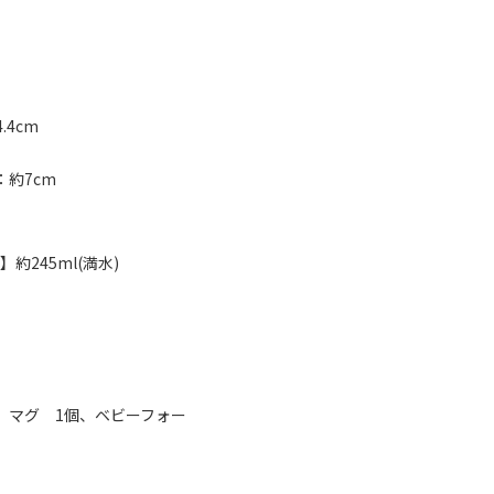
.4cm
：約7cm
約245ml(満水)
個、マグ 1個、ベビーフォー