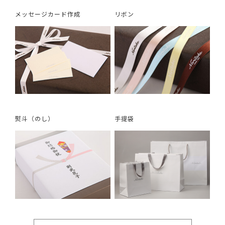
メッセージカード作成
リボン
熨斗（のし）
手提袋