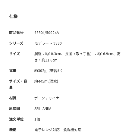
仕様
商品番号
9990L/50024A
シリーズ
モデラート 9990
サイズ
胴径：約10.3cm、長径（取っ手含）：約16.9cm、高
さ：約11.6cm
重量
約302g（蓋含む）
サイズ・容
約445ml(満水)
量
材質
ボーンチャイナ
原産国
SRI LANKA
注文単位
1個
機能
電子レンジ対応 食洗機対応