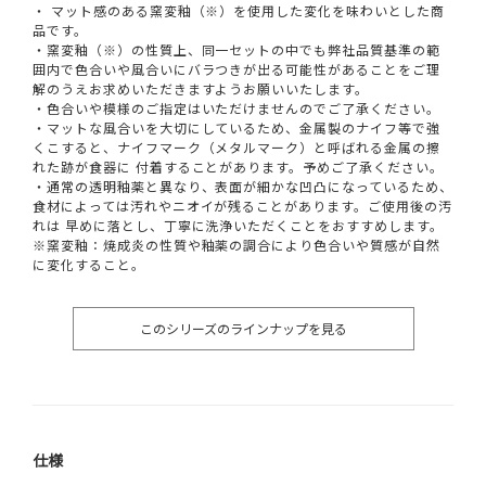
・ マット感のある窯変釉（※）を使用した変化を味わいとした商
品です。
・窯変釉（※）の性質上、同一セットの中でも弊社品質基準の範
囲内で色合いや風合いにバラつきが出る可能性があることをご理
解のうえお求めいただきますようお願いいたします。
・色合いや模様のご指定はいただけませんのでご了承ください。
・マットな風合いを大切にしているため、金属製のナイフ等で強
くこすると、ナイフマーク（メタルマーク）と呼ばれる金属の擦
れた跡が食器に 付着することがあります。予めご了承ください。
・通常の透明釉薬と異なり、表面が細かな凹凸になっているため、
食材によっては汚れやニオイが残ることがあります。ご使用後の汚
れは 早めに落とし、丁寧に洗浄いただくことをおすすめします。
※窯変釉：焼成炎の性質や釉薬の調合により色合いや質感が自然
に変化すること。
このシリーズのラインナップを見る
仕様