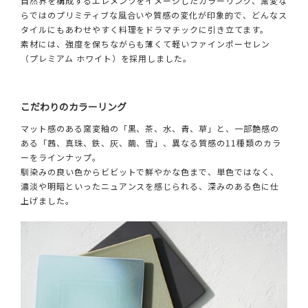
自然界を構成するエレメンツをイメージしたカラーリング、窯変な
らではのプリミティブな風合いや質感の変化が印象的で、どんなス
タイルにもあわせやすく料理をドラマチックに引き立てます。
素材には、強度を保ちながらも薄くて軽いファインポーセレン
（プレミアム ホワイト）を採用しました。
こだわりのカラーリング
マット感のある窯変釉の「黒、茶、水、青、草」と、一部艶感の
ある「茜、真珠、鉄、灰、繭、雪」、異なる質感の11種類のカラ
ーをラインナップ。
馴染みの良い色からビビットで鮮やかな色まで、単色ではなく、
濃淡や明暗といったニュアンスを感じられる、深みのある色に仕
上げました。