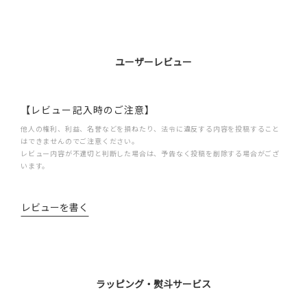
ユーザーレビュー
【レビュー記入時のご注意】
他人の権利、利益、名誉などを損ねたり、法令に違反する内容を投稿すること
はできませんのでご注意ください。
レビュー内容が不適切と判断した場合は、予告なく投稿を削除する場合がござ
います。
レビューを書く
ラッピング・熨斗サービス