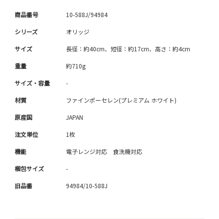
商品番号
10-588J/94984
シリーズ
オリッジ
サイズ
長径：約40cm、短径：約17cm、高さ：約4cm
重量
約710g
サイズ・容量
-
材質
ファインポーセレン(プレミアム ホワイト)
原産国
JAPAN
注文単位
1枚
機能
電子レンジ対応 食洗機対応
梱包サイズ
-
旧品番
94984/10-588J