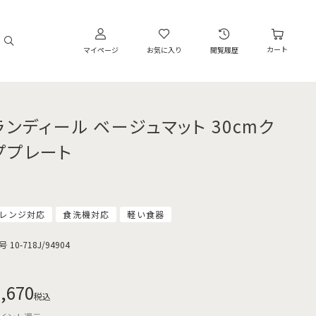
カート
マイページ
お気に入り
閲覧履歴
ランディール ベージュマット 30cmク
ププレート
レンジ対応
食洗機対応
軽い食器
号
10-718J/94904
,670
税込