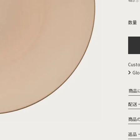
485
ポ
Custo
Glo
商品
配送
商品
返品