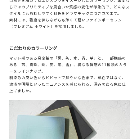
自然界を構成するエレメンツをイメージしたカラーリング、窯変な
らではのプリミティブな風合いや質感の変化が印象的で、どんなス
タイルにもあわせやすく料理をドラマチックに引き立てます。
素材には、強度を保ちながらも薄くて軽いファインポーセレン
（プレミアム ホワイト）を採用しました。
こだわりのカラーリング
マット感のある窯変釉の「黒、茶、水、青、草」と、一部艶感の
ある「茜、真珠、鉄、灰、繭、雪」、異なる質感の11種類のカラ
ーをラインナップ。
馴染みの良い色からビビットで鮮やかな色まで、単色ではなく、
濃淡や明暗といったニュアンスを感じられる、深みのある色に仕
上げました。