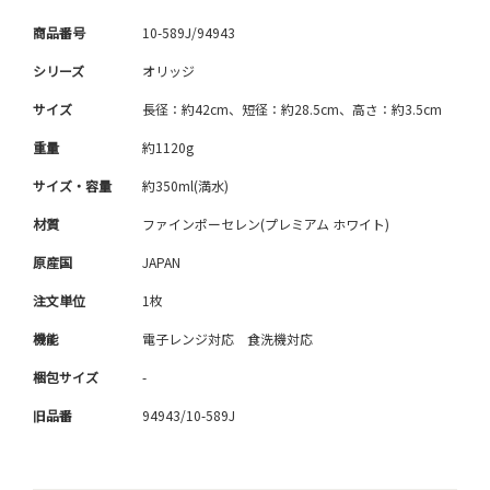
商品番号
10-589J/94943
シリーズ
オリッジ
サイズ
長径：約42cm、短径：約28.5cm、高さ：約3.5cm
重量
約1120g
サイズ・容量
約350ml(満水)
材質
ファインポーセレン(プレミアム ホワイト)
原産国
JAPAN
注文単位
1枚
機能
電子レンジ対応 食洗機対応
梱包サイズ
-
旧品番
94943/10-589J