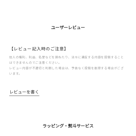
ユーザーレビュー
【レビュー記入時のご注意】
他人の権利、利益、名誉などを損ねたり、法令に違反する内容を投稿すること
はできませんのでご注意ください。
レビュー内容が不適切と判断した場合は、予告なく投稿を削除する場合がござ
います。
レビューを書く
ラッピング・熨斗サービス