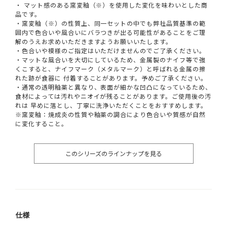
・ マット感のある窯変釉（※）を使用した変化を味わいとした商
品です。
・窯変釉（※）の性質上、同一セットの中でも弊社品質基準の範
囲内で色合いや風合いにバラつきが出る可能性があることをご理
解のうえお求めいただきますようお願いいたします。
・色合いや模様のご指定はいただけませんのでご了承ください。
・マットな風合いを大切にしているため、金属製のナイフ等で強
くこすると、ナイフマーク（メタルマーク）と呼ばれる金属の擦
れた跡が食器に 付着することがあります。予めご了承ください。
・通常の透明釉薬と異なり、表面が細かな凹凸になっているため、
食材によっては汚れやニオイが残ることがあります。ご使用後の汚
れは 早めに落とし、丁寧に洗浄いただくことをおすすめします。
※窯変釉：焼成炎の性質や釉薬の調合により色合いや質感が自然
に変化すること。
このシリーズのラインナップを見る
仕様