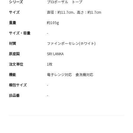
シリーズ
プロポーザル トープ
サイズ
直径：約11.7cm、高さ：約1.7cm
重量
約105g
サイズ・容量
-
材質
ファインポーセレン(ホワイト)
原産国
SRI LANKA
注文単位
1枚
機能
電子レンジ対応 食洗機対応
梱包サイズ
-
旧品番
-