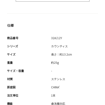
仕様
商品番号
32A/12Y
シリーズ
カウンティス
サイズ
長さ：約13.2cm
重量
約25g
サイズ・容量
-
材質
ステンレス
原産国
CHINA’
注文単位
1本
機能
食洗機対応