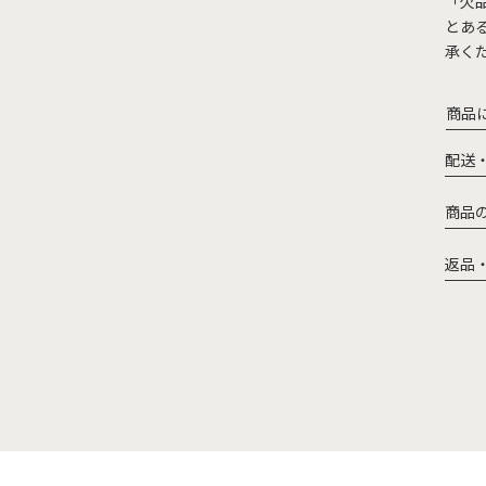
「欠
とあ
承く
商品
配送
商品
返品