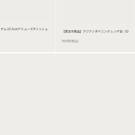
テム 10.5cmアミューズディッシュ
【受注生産品】アジアンダイニング レンゲ台（S）
990円(税込)