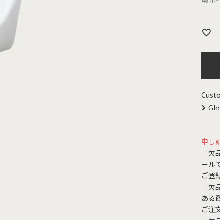
48
ポ
Custo
Glo
申し
「欠
ール
ご登
「欠
ある
ご注