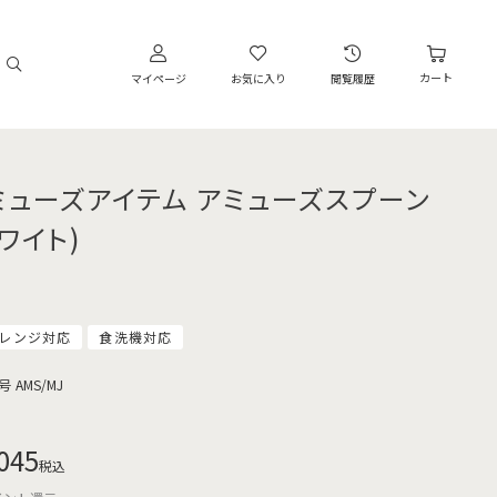
カート
マイページ
お気に入り
閲覧履歴
ミューズアイテム アミューズスプーン
ワイト)
レンジ対応
食洗機対応
号
AMS/MJ
045
税込