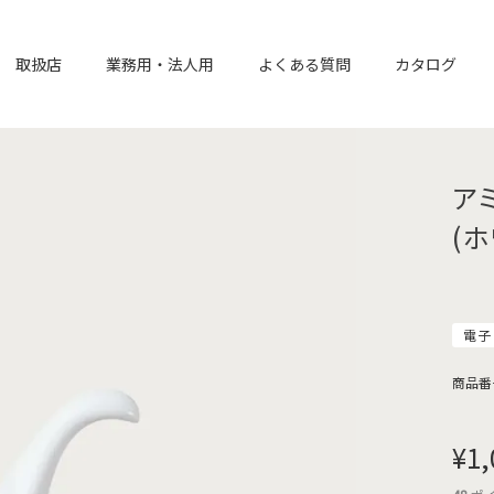
取扱店
業務用・法人用
よくある質問
カタログ
ア
(ホ
電子
商品番
¥
1,