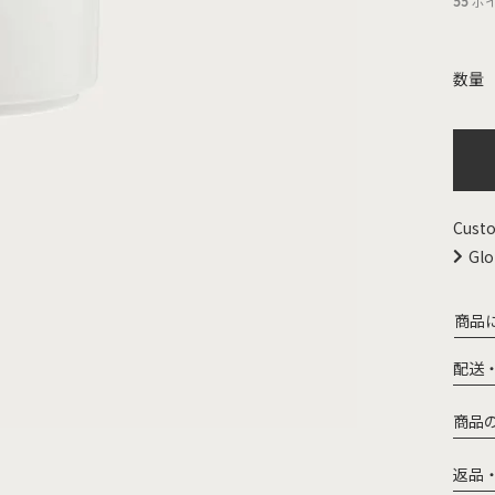
55
ポ
Custo
Glo
商品
配送
商品
返品