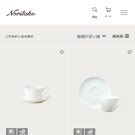
カート
商品
再検索
570
件中
1
-
60
件表示