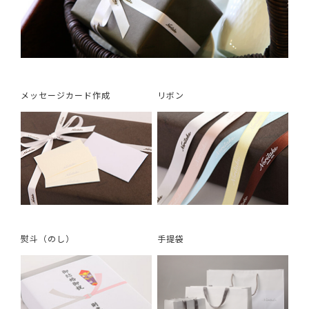
メッセージカード作成
リボン
熨斗（のし）
手提袋