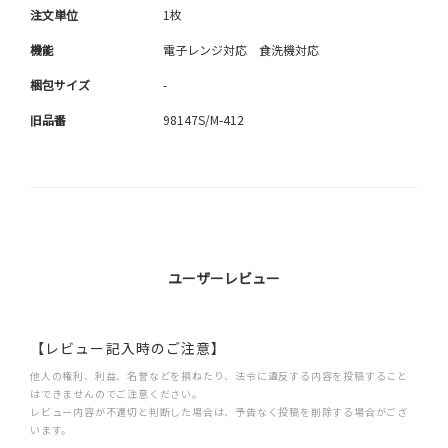
注文単位
1枚
機能
電子レンジ対応 食洗機対応
梱包サイズ
-
旧品番
98147S/M-412
ユーザーレビュー
【レビュー記入時のご注意】
他人の権利、利益、名誉などを損ねたり、法令に違反する内容を投稿すること
はできませんのでご注意ください。
レビュー内容が不適切と判断した場合は、予告なく投稿を削除する場合がござ
います。