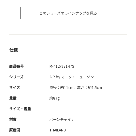
このシリーズのラインナップを見る
仕様
商品番号
M-412/98147S
シリーズ
AIR by マーク・ニューソン
サイズ
直径：約11cm、高さ：約1.5cm
重量
約87g
サイズ・容量
-
材質
ボーンチャイナ
原産国
THAILAND