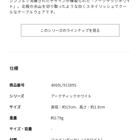
シンプルで洗練されたデザインが縁取られた「アークテックホワイ
ト」。北極の氷山を切り取ったような白くスタイリッシュでクー
ルなテーブルウェアです。
このシリーズのラインナップを見る
仕様
商品番号
4000L/91589S
シリーズ
アークティックホワイト
サイズ
直径：約15cm、高さ：約1.8cm
重量
約179g
サイズ・容量
-
材質
ファインポーセレン(ホワイト)