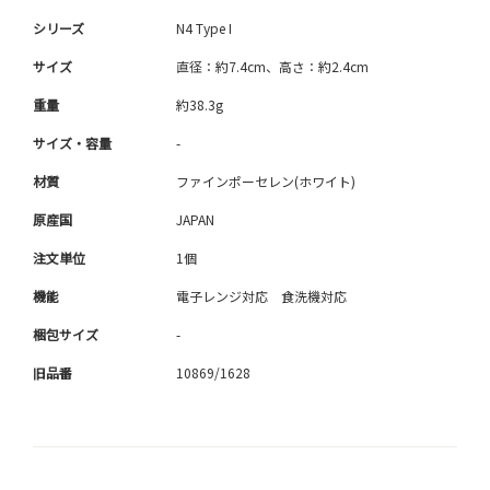
シリーズ
N4 Type I
サイズ
直径：約7.4cm、高さ：約2.4cm
重量
約38.3g
サイズ・容量
-
材質
ファインポーセレン(ホワイト)
原産国
JAPAN
注文単位
1個
機能
電子レンジ対応 食洗機対応
梱包サイズ
-
旧品番
10869/1628