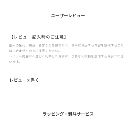
ユーザーレビュー
【レビュー記入時のご注意】
他人の権利、利益、名誉などを損ねたり、法令に違反する内容を投稿すること
はできませんのでご注意ください。
レビュー内容が不適切と判断した場合は、予告なく投稿を削除する場合がござ
います。
レビューを書く
ラッピング・熨斗サービス