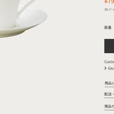
¥
7
36
ポ
Custo
Glo
商品
配送
商品