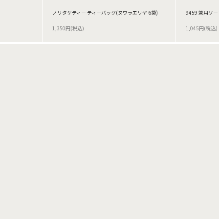
)
ノリタケティー ティーバッグ(ヌワラエリヤ 6袋)
9459 兼用ソ
1,350円(税込)
1,045円(税込)