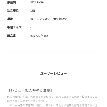
原産国
SRI LANKA
注文単位
1個
機能
電子レンジ対応 食洗機対応
梱包サイズ
-
旧品番
93772C/4955
ユーザーレビュー
【レビュー記入時のご注意】
他人の権利、利益、名誉などを損ねたり、法令に違反する内容を投稿すること
はできませんのでご注意ください。
レビュー内容が不適切と判断した場合は、予告なく投稿を削除する場合がござ