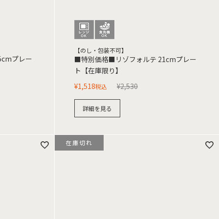
【のし・包装不可】
5cmプレー
■特別価格■リゾフォルテ 21cmプレー
ト【在庫限り】
¥
1,518
¥
2,530
税込
詳細を見る
在庫切れ