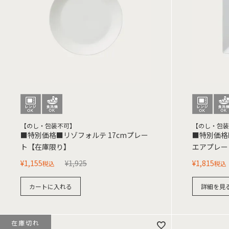
【のし・包装不可】
【のし・包装
■特別価格■リゾフォルテ 17cmプレー
■特別価格■
ト【在庫限り】
エアプレー
¥
1,155
¥
1,925
¥
1,815
税込
税込
カートに入れる
詳細を見
在庫切れ