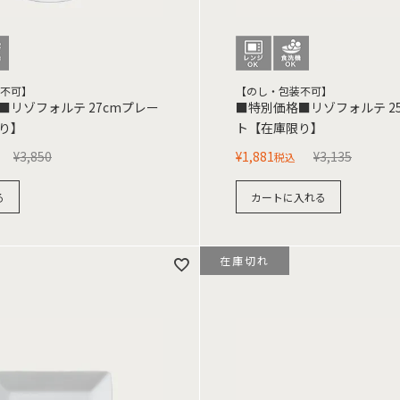
不可】
【のし・包装不可】
■リゾフォルテ 27cmプレー
■特別価格■リゾフォルテ 2
り】
ト【在庫限り】
¥
3,850
¥
1,881
¥
3,135
税込
る
カートに入れる
在庫切れ