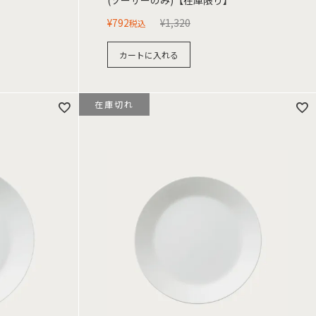
(ソーサーのみ)【在庫限り】
¥
792
¥
1,320
税込
カートに入れる
在庫切れ