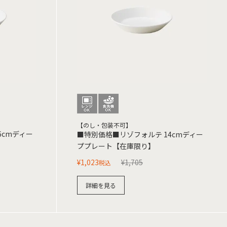
【のし・包装不可】
6cmディー
■特別価格■リゾフォルテ 14cmディー
ププレート【在庫限り】
¥
1,023
¥
1,705
税込
詳細を見る