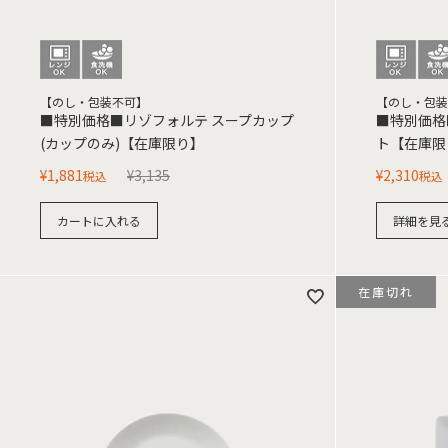
【のし・包装不可】
【のし・包装
■特別価格■リゾフォルテ スープカップ
■特別価格
(カップのみ)【在庫限り】
ト【在庫限
¥
1,881
¥
3,135
¥
2,310
税込
税込
カートに入れる
詳細を見
在庫切れ