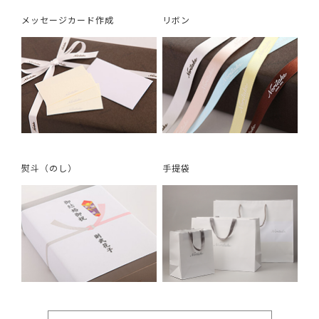
メッセージカード作成
リボン
熨斗（のし）
手提袋