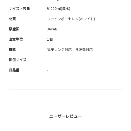
サイズ・容量
約200ml(満水)
材質
ファインポーセレン(ホワイト)
原産国
JAPAN
注文単位
1個
機能
電子レンジ対応 食洗機対応
梱包サイズ
-
旧品番
-
ユーザーレビュー