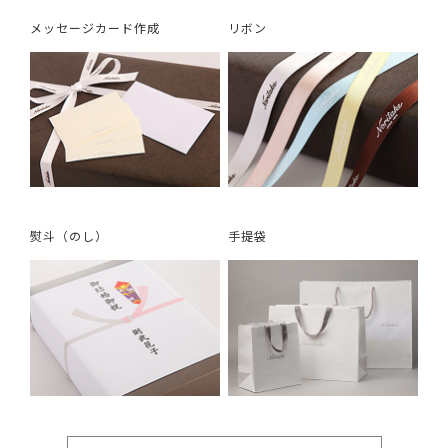
メッセージカード作成
リボン
熨斗（のし）
手提袋