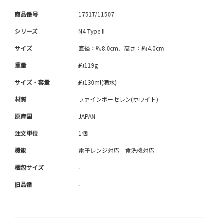
商品番号
1751T/11507
シリーズ
N4 Type II
サイズ
直径：約8.0cm、高さ：約4.0cm
重量
約119g
サイズ・容量
約130ml(満水)
材質
ファインポーセレン(ホワイト)
原産国
JAPAN
注文単位
1個
機能
電子レンジ対応 食洗機対応
梱包サイズ
-
旧品番
-