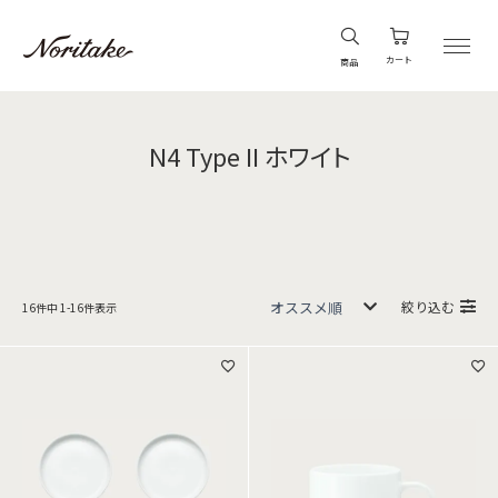
カート
商品
N4 Type II ホワイト
絞り込む
16
件中
1
-
16
件表示