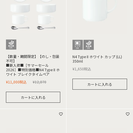
【数量・期間限定】【のし・包装
N4 Type II ホワイト カップ (LL)
不可】
350ml
■新入荷■［サマーセール
¥
1,650
税込
2026］■特別価格■N4 Type II ホ
ワイト ブレイクタイムペア
¥
11,000
税込
¥
12,870
カートに入れる
カートに入れる