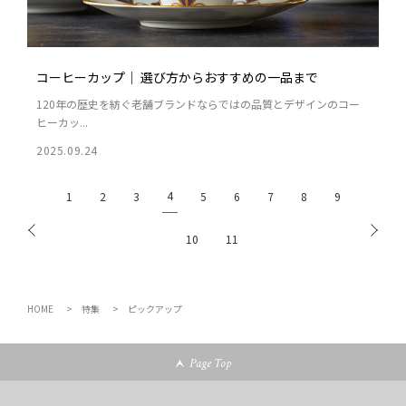
コーヒーカップ｜ 選び方からおすすめの一品まで
120年の歴史を紡ぐ老舗ブランドならではの品質とデザインのコー
ヒーカッ...
2025.09.24
4
1
2
3
5
6
7
8
9
10
11
HOME
特集
ピックアップ
Page Top