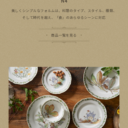
N4
美しく​シンプルな​フォルムは、​料理の​タイプ、​スタイル、​種類、​
そして​時代を​越え、​「食」の​あらゆる​シーンに​対応
商品一覧を見る