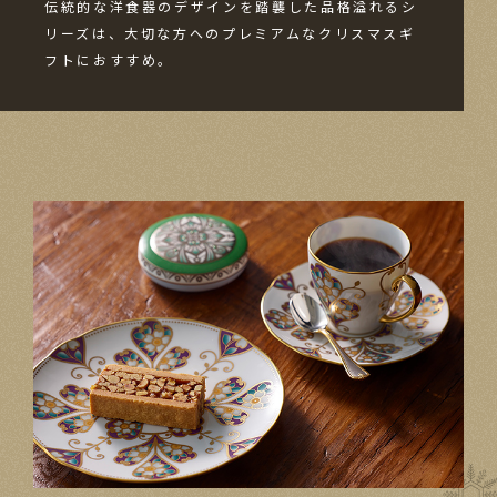
伝統的な​洋食器の​デザインを​踏襲した​品格溢れる​シ
リーズは、​大切な​方
への​プレミアムな​クリスマスギ
フトに​おすすめ。