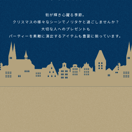
街が​輝き心躍る​季節。​
クリスマスの​様々な​シーンで​ノリタケと​過ごしませんか？​
大切な​人への​プレゼントも​
パーティーを​素敵に​演出する​アイテムも​豊富に​揃っています。​