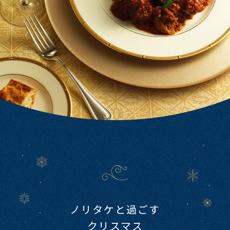
ノリタケと​過ごす
クリスマス