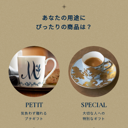
あなたの用途に
ぴったりの​商品は？​
PETIT
SPECIAL
気負わず​贈れる​
大切な​人への​
プチギフト
特別な​ギフト