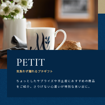
PETIT
気負わず​贈れる​プチギフト
ちょっとした​サプライズや​手土産に​おすすめの​商品
を​ご紹介。​さりげない​心遣いが​特別な​思い出に。