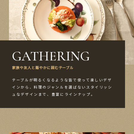
GATHERING
家族や​友人と​賑やかに​囲むテーブル
テーブルが​明るくなるような​皆で​使って​楽しい​デザ
インから、​料理の​ジ
ャンルを​選ばない​スタイリッシ
ュな​デザインまで、​豊富に​ラインナップ。