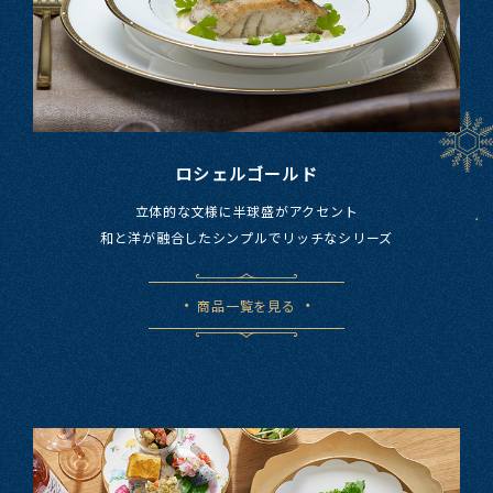
ロシェルゴールド
立体的な​文様に​半球盛が​アクセント
和と​洋が​融合した​シンプルで​リッチな​シリーズ
商品一覧を見る