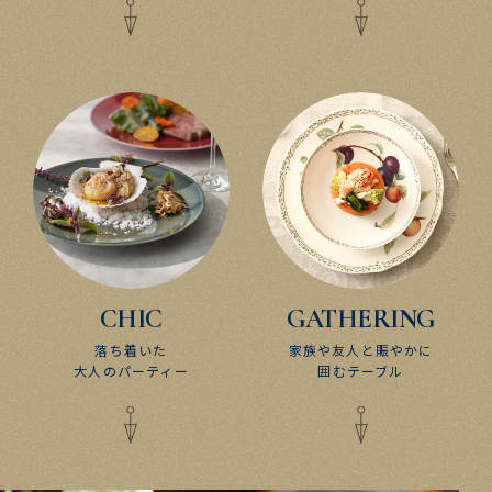
CHIC
GATHERING
落ち着いた
家族や​友人と​賑やかに
大人の​パーティー
​囲むテーブル