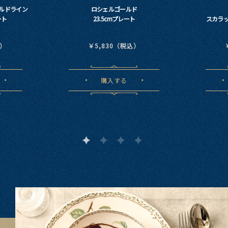
ールドライン
ロシェルゴールド
ート
23.5cmプレート
スカラッ
込）
￥5,830（税込）
購入する