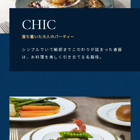
CHIC
落ち着いた​大人の​パーティー
シンプルで​いて​細部まで​こだわりが​詰まった​食器
は、​お料理を​美しく​引
き立てる​名脇役。