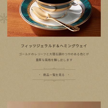
フィッツジェラルド＆ヘミングウェイ
ゴールドの​レリーフと​大理石調の​つやの​ある​色とが​
重厚な​風格を​醸し出します
商品一覧を見る