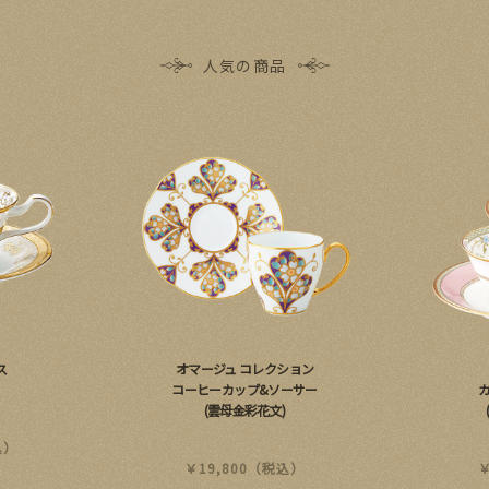
人気の商品
ス
オマージュ コレクション
コーヒーカップ&ソーサー
(雲母金彩花文)
込）
￥19​,​800​（税込）