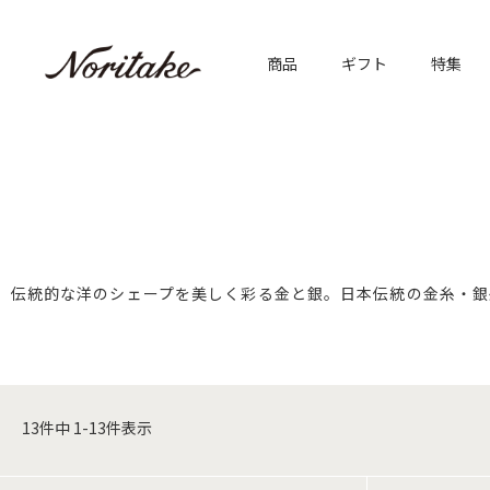
商品
ギフト
特集
伝統的な洋のシェープを美しく彩る金と銀。日本伝統の金糸・銀
13
件中
1
-
13
件表示