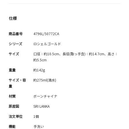
仕様
商品番号
4796L/50772CA
シリーズ
ロシェルゴールド
サイズ
口径：約10.5cm、長径(取っ手含)：約14.7cm、高さ：
約5.5cm
重量
約142g
サイズ・容
約275ml(満水)
量
材質
ボーンチャイナ
原産国
SRI LANKA
注文単位
1個
機能
手洗い