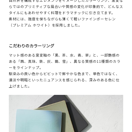
自然界を構成するエレメンツをイメージしたカラーリング、窯変な
らではのプリミティブな風合いや質感の変化が印象的で、どんなス
タイルにもあわせやすく料理をドラマチックに引き立てます。
素材には、強度を保ちながらも薄くて軽いファインポーセレン
（プレミアム ホワイト）を採用しました。
こだわりのカラーリング
マット感のある窯変釉の「黒、茶、水、青、草」と、一部艶感の
ある「茜、真珠、鉄、灰、繭、雪」、異なる質感の11種類のカラ
ーをラインナップ。
馴染みの良い色からビビットで鮮やかな色まで、単色ではなく、
濃淡や明暗といったニュアンスを感じられる、深みのある色に仕
上げました。