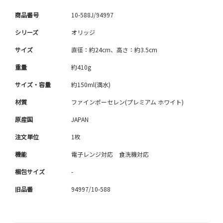
商品番号
10-588J/94997
シリーズ
オリッジ
サイズ
直径：約24cm、高さ：約3.5cm
重量
約410g
サイズ・容量
約150ml(満水)
材質
ファインポーセレン(プレミアム ホワイト)
原産国
JAPAN
注文単位
1枚
機能
電子レンジ対応 食洗機対応
梱包サイズ
-
旧品番
94997/10-588