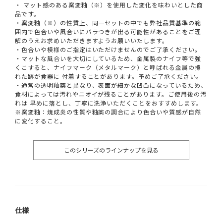
・ マット感のある窯変釉（※）を使用した変化を味わいとした商
品です。
・窯変釉（※）の性質上、同一セットの中でも弊社品質基準の範
囲内で色合いや風合いにバラつきが出る可能性があることをご理
解のうえお求めいただきますようお願いいたします。
・色合いや模様のご指定はいただけませんのでご了承ください。
・マットな風合いを大切にしているため、金属製のナイフ等で強
くこすると、ナイフマーク（メタルマーク）と呼ばれる金属の擦
れた跡が食器に 付着することがあります。予めご了承ください。
・通常の透明釉薬と異なり、表面が細かな凹凸になっているため、
食材によっては汚れやニオイが残ることがあります。ご使用後の汚
れは 早めに落とし、丁寧に洗浄いただくことをおすすめします。
※窯変釉：焼成炎の性質や釉薬の調合により色合いや質感が自然
に変化すること。
このシリーズのラインナップを見る
仕様