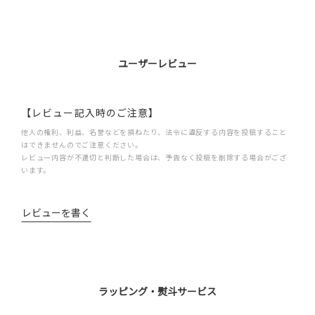
ユーザーレビュー
【レビュー記入時のご注意】
他人の権利、利益、名誉などを損ねたり、法令に違反する内容を投稿すること
はできませんのでご注意ください。
レビュー内容が不適切と判断した場合は、予告なく投稿を削除する場合がござ
います。
レビューを書く
ラッピング・熨斗サービス