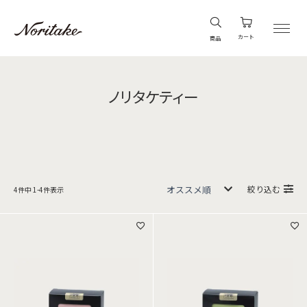
カート
商品
ノリタケティー
絞り込む
4
件中
1
-
4
件表示