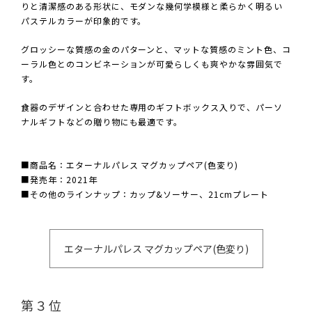
りと清潔感のある形状に、モダンな幾何学模様と柔らかく明るい
パステルカラーが印象的です。
グロッシーな質感の金のパターンと、マットな質感のミント色、コ
ーラル色とのコンビネーションが可愛らしくも爽やかな雰囲気で
す。
食器のデザインと合わせた専用のギフトボックス入りで、パーソ
ナルギフトなどの贈り物にも最適です。
■商品名：エターナルパレス マグカップペア(色変り)
■発売年：2021年
■その他のラインナップ：カップ&ソーサー、21cmプレート
エターナルパレス マグカップペア(色変り)
第３位