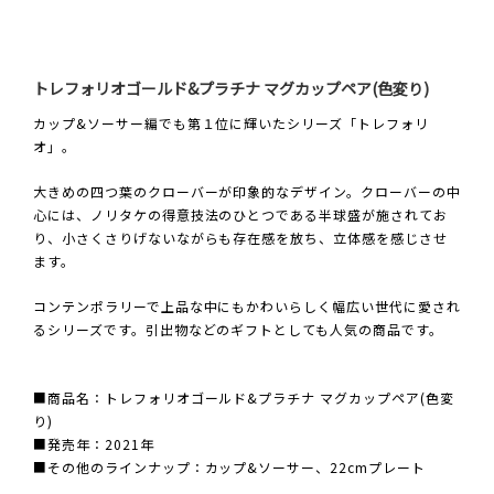
トレフォリオゴールド&プラチナ マグカップペア(色変り)
カップ&ソーサー編でも第１位に輝いたシリーズ「トレフォリ
オ」。
大きめの四つ葉のクローバーが印象的なデザイン。クローバーの中
心には、ノリタケの得意技法のひとつである半球盛が施されてお
り、小さくさりげないながらも存在感を放ち、立体感を感じさせ
ます。
コンテンポラリーで上品な中にもかわいらしく幅広い世代に愛され
るシリーズです。引出物などのギフトとしても人気の商品です。
■商品名：トレフォリオゴールド&プラチナ マグカップペア(色変
り)
■発売年：2021年
■その他のラインナップ：カップ&ソーサー、22cmプレート