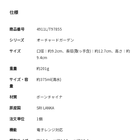
仕様
商品番号
4911L/T97855
シリーズ
オーチャードガーデン
サイズ
口径：約9.2cm、長径(取っ手含)：約12.7cm、高さ：約
9.4cm
重量
約201g
サイズ・容
約375ml(満水)
量
材質
ボーンチャイナ
原産国
SRI LANKA
注文単位
1個
機能
電子レンジ対応