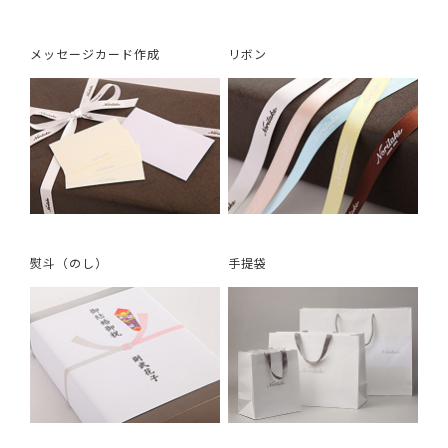
メッセージカード作成
リボン
熨斗（のし）
手提袋