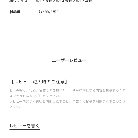
梱包サイズ
約12.3cm×約14.5cm×約12.4cm
旧品番
T97855/4911
ユーザーレビュー
【レビュー記入時のご注意】
他人の権利、利益、名誉などを損ねたり、法令に違反する内容を投稿すること
はできませんのでご注意ください。
レビュー内容が不適切と判断した場合は、予告なく投稿を削除する場合がござ
います。
レビューを書く