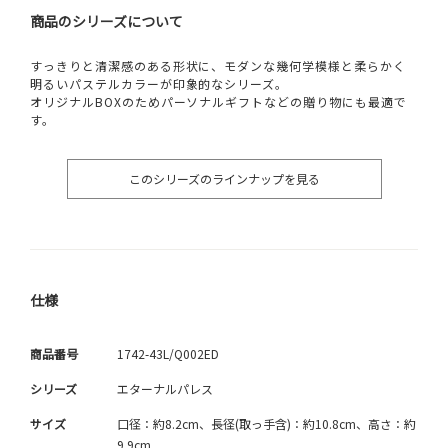
商品のシリーズについて
すっきりと清潔感のある形状に、モダンな幾何学模様と柔らかく
明るいパステルカラーが印象的なシリーズ。
オリジナルBOXのためパーソナルギフトなどの贈り物にも最適で
す。
このシリーズのラインナップを見る
仕様
商品番号
1742-43L/Q002ED
シリーズ
エターナルパレス
サイズ
口径：約8.2cm、長径(取っ手含)：約10.8cm、高さ：約
9.9cm