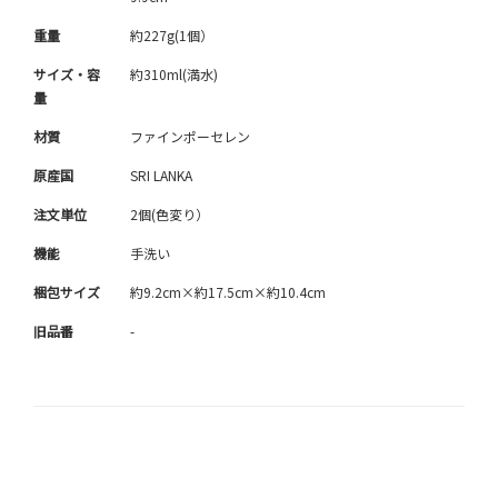
重量
約227g(1個）
サイズ・容
約310ml(満水)
量
材質
ファインポーセレン
原産国
SRI LANKA
注文単位
2個(色変り）
機能
手洗い
梱包サイズ
約9.2cm×約17.5cm×約10.4cm
旧品番
-