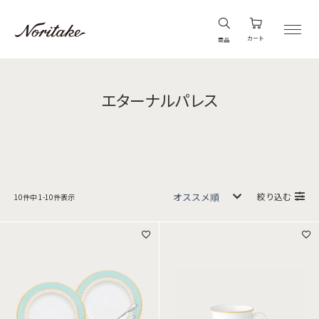
カート
商品
エターナルパレス
絞り込む
10
件中
1
-
10
件表示