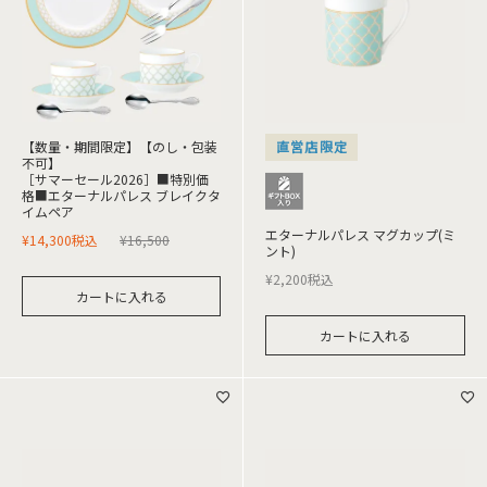
【数量・期間限定】【のし・包装
直営店限定
不可】
［サマーセール2026］■特別価
格■エターナルパレス ブレイクタ
イムペア
エターナルパレス マグカップ(ミ
¥
14,300
税込
¥
16,500
ント)
¥
2,200
税込
カートに入れる
カートに入れる