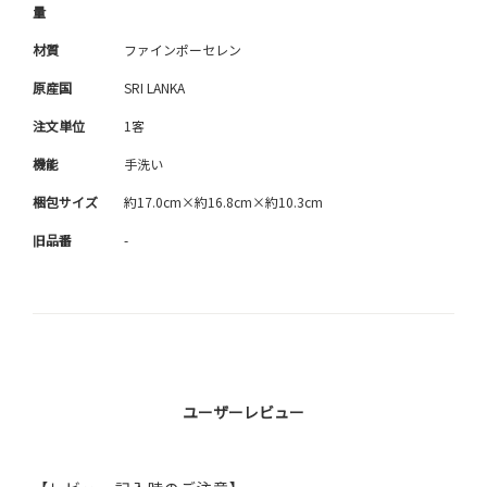
量
材質
ファインポーセレン
原産国
SRI LANKA
注文単位
1客
機能
手洗い
梱包サイズ
約17.0cm×約16.8cm×約10.3cm
旧品番
-
ユーザーレビュー