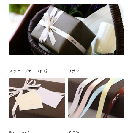
メッセージカード作成
リボン
熨斗（のし）
手提袋