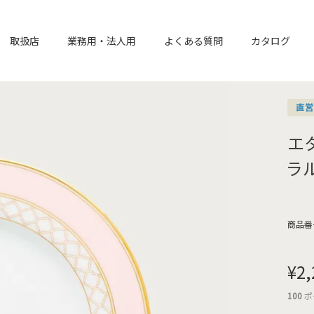
取扱店
業務用・法人用
よくある質問
カタログ
直
エ
ラル
商品番
¥
2,
100
ポ