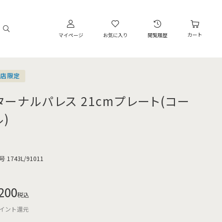
カート
マイページ
お気に入り
閲覧履歴
営店限定
ターナルパレス 21cmプレート(コー
)
号
1743L/91011
200
税込
イント還元