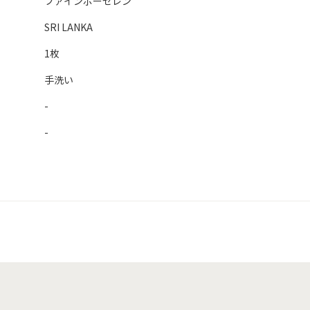
ファインポーセレン
SRI LANKA
1枚
手洗い
-
-