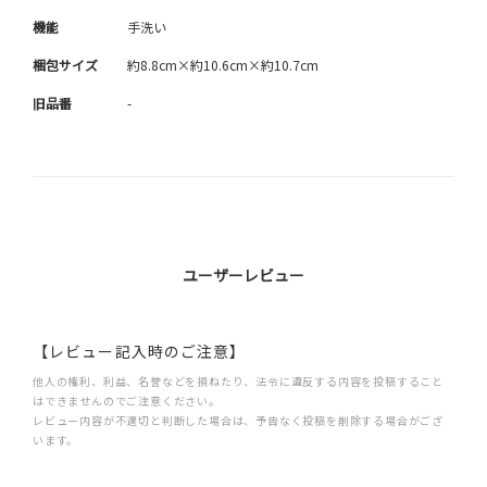
機能
手洗い
梱包サイズ
約8.8cm×約10.6cm×約10.7cm
旧品番
-
ユーザーレビュー
【レビュー記入時のご注意】
他人の権利、利益、名誉などを損ねたり、法令に違反する内容を投稿すること
はできませんのでご注意ください。
レビュー内容が不適切と判断した場合は、予告なく投稿を削除する場合がござ
います。