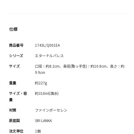
仕様
商品番号
1743L/Q001EA
シリーズ
エターナルパレス
サイズ
口径：約8.2cm、長径(取っ手含)：約10.8cm、高さ：約
9.9cm
重量
約227g
サイズ・容
約310ml(満水)
量
材質
ファインポーセレン
原産国
SRI LANKA
注文単位
1個