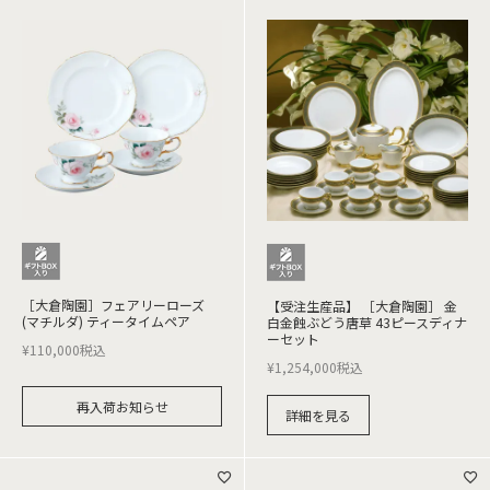
［大倉陶園］フェアリーローズ
【受注生産品】 ［大倉陶園］ 金
(マチルダ) ティータイムペア
白金蝕ぶどう唐草 43ピースディナ
ーセット
¥
110,000
税込
¥
1,254,000
税込
再入荷お知らせ
詳細を見る