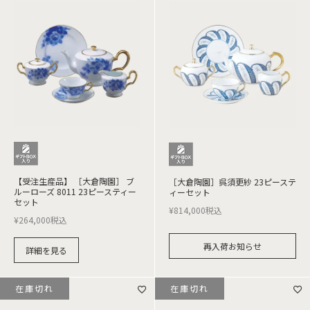
【受注生産品】 ［大倉陶園］ ブ
［大倉陶園］呉須更紗 23ピーステ
ルーローズ 8011 23ピースティー
ィーセット
セット
¥
814,000
税込
¥
264,000
税込
再入荷お知らせ
詳細を見る
在庫切れ
在庫切れ