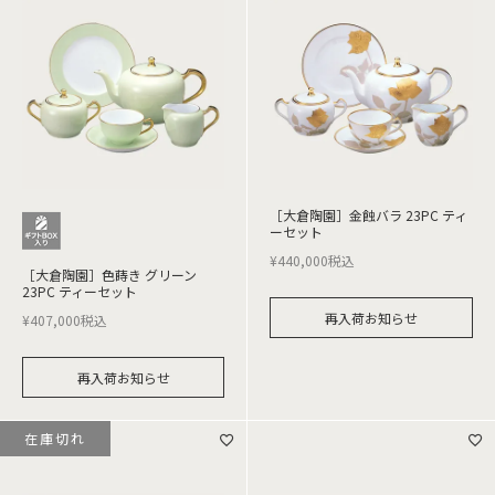
［大倉陶園］金蝕バラ 23PC ティ
ーセット
¥
440,000
税込
［大倉陶園］色蒔き グリーン
23PC ティーセット
再入荷お知らせ
¥
407,000
税込
再入荷お知らせ
在庫切れ