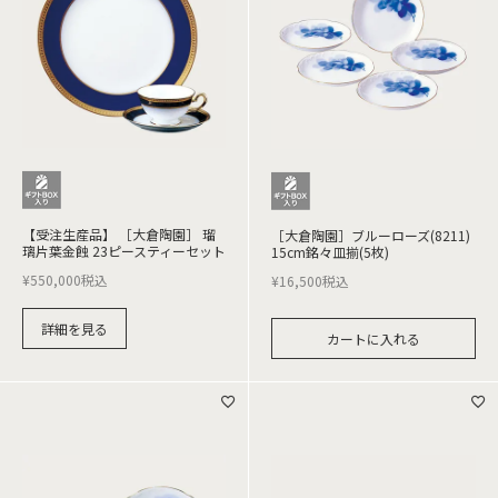
【受注生産品】 ［大倉陶園］ 瑠
［大倉陶園］ブルーローズ(8211)
璃片葉金蝕 23ピースティーセット
15cm銘々皿揃(5枚)
¥
550,000
税込
¥
16,500
税込
詳細を見る
カートに入れる