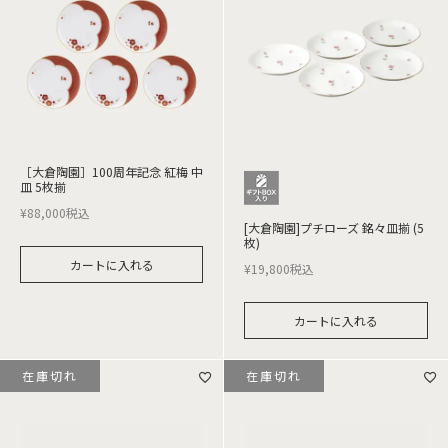
［大倉陶園］100周年記念 紅梅 中
皿 5枚揃
¥
88,000
税込
[大倉陶園]プチローズ 銘々皿揃 (5
枚)
カートに入れる
¥
19,800
税込
カートに入れる
在庫切れ
在庫切れ