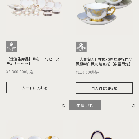
【受注生産品】華桜 43ピース
［大倉陶園］在位30周年慶祝作品
ディナーセット
鳳凰榮白樺文 碗皿揃【数量限定】
¥
3,300,000
税込
¥
110,000
税込
カートに入れる
再入荷お知らせ
在庫切れ