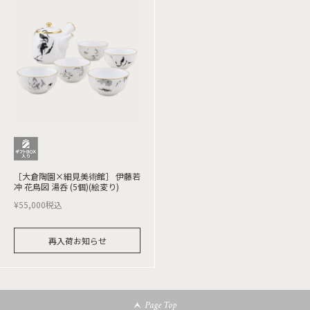
［大倉陶園×細見美術館］ 伊藤若
冲 花鳥図 湯呑 (5個)(絵変り)
¥
55,000
税込
再入荷お知らせ
Page Top