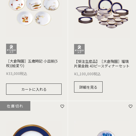
［大倉陶園］五歳時記 小皿揃(5
【受注生産品】［大倉陶園］瑠璃
枚)(絵変り)
片葉金蝕 43ピースディナーセット
¥
33,000
税込
¥
1,100,000
税込
詳細を見る
カートに入れる
在庫切れ