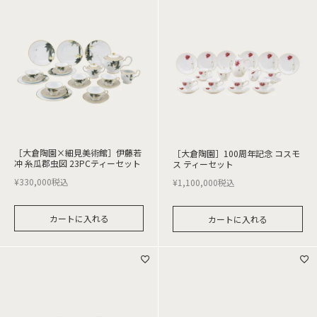
［大倉陶園×細見美術館］伊藤若
［大倉陶園］100周年記念 コスモ
冲 糸瓜郡虫図 23PCティーセット
ス ティーセット
¥
330,000
税込
¥
1,100,000
税込
カートに入れる
カートに入れる