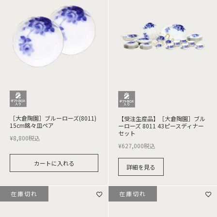
［大倉陶園］ブルーローズ(8011)
【受注生産品】［大倉陶園］ブル
15cm銘々皿ペア
ーローズ 8011 43ピースディナー
セット
¥
8,800
税込
¥
627,000
税込
カートに入れる
詳細を見る
在庫切れ
在庫切れ