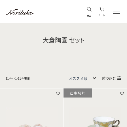
カート
商品
大倉陶園 セット
絞り込む
31
件中
1
-
31
件表示
在庫切れ