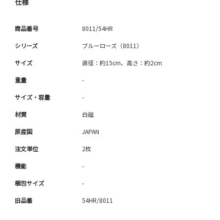
仕様
商品番号
8011/54HR
シリーズ
ブルーローズ（8011）
サイズ
直径：約15cm、高さ：約2cm
重量
-
サイズ・容量
-
材質
白磁
原産国
JAPAN
注文単位
2枚
機能
-
梱包サイズ
-
旧品番
54HR/8011