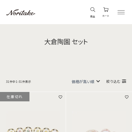
カート
商品
大倉陶園 セット
絞り込む
31
件中
1
-
31
件表示
在庫切れ