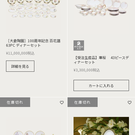
［大倉陶園］100周年記念 百花譜
63PC ディナーセット
¥
11,000,000
税込
【受注生産品】華桜 43ピースデ
ィナーセット
詳細を見る
¥
3,300,000
税込
カートに入れる
在庫切れ
在庫切れ