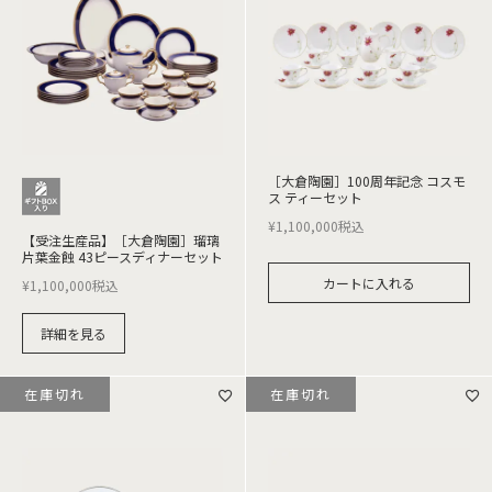
［大倉陶園］100周年記念 コスモ
ス ティーセット
¥
1,100,000
税込
【受注生産品】［大倉陶園］瑠璃
片葉金蝕 43ピースディナーセット
カートに入れる
¥
1,100,000
税込
詳細を見る
在庫切れ
在庫切れ