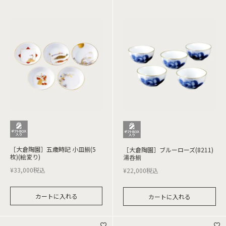
［大倉陶園］五歳時記 小皿揃(5
［大倉陶園］ブルーローズ(8211)
枚)(絵変り)
湯呑揃
¥
33,000
税込
¥
22,000
税込
カートに入れる
カートに入れる