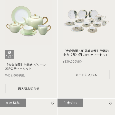
［大倉陶園×細見美術館］伊藤若
冲 糸瓜郡虫図 23PCティーセット
¥
330,000
税込
［大倉陶園］色蒔き グリーン
23PC ティーセット
カートに入れる
¥
407,000
税込
再入荷お知らせ
在庫切れ
在庫切れ