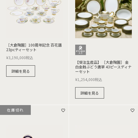
［大倉陶園］100周年記念 百花譜
23pcティーセット
¥
3,190,000
税込
【受注生産品】 ［大倉陶園］ 金
白金蝕ぶどう唐草 43ピースディナ
詳細を見る
ーセット
¥
1,254,000
税込
詳細を見る
在庫切れ