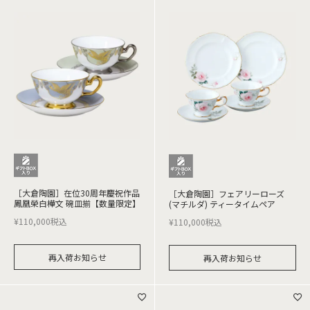
［大倉陶園］在位30周年慶祝作品
［大倉陶園］フェアリーローズ
鳳凰榮白樺文 碗皿揃【数量限定】
(マチルダ) ティータイムペア
¥
110,000
税込
¥
110,000
税込
再入荷お知らせ
再入荷お知らせ