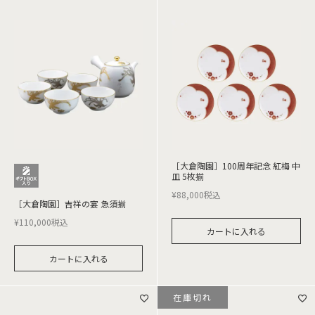
［大倉陶園］100周年記念 紅梅 中
皿 5枚揃
¥
88,000
税込
［大倉陶園］吉祥の宴 急須揃
¥
110,000
税込
カートに入れる
カートに入れる
在庫切れ