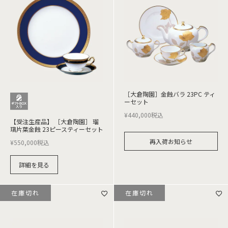
［大倉陶園］金蝕バラ 23PC ティ
ーセット
¥
440,000
税込
【受注生産品】 ［大倉陶園］ 瑠
璃片葉金蝕 23ピースティーセット
再入荷お知らせ
¥
550,000
税込
詳細を見る
在庫切れ
在庫切れ