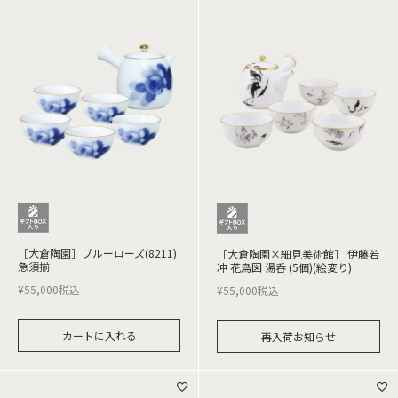
［大倉陶園］ブルーローズ(8211)
［大倉陶園×細見美術館］ 伊藤若
急須揃
冲 花鳥図 湯呑 (5個)(絵変り)
¥
55,000
税込
¥
55,000
税込
カートに入れる
再入荷お知らせ