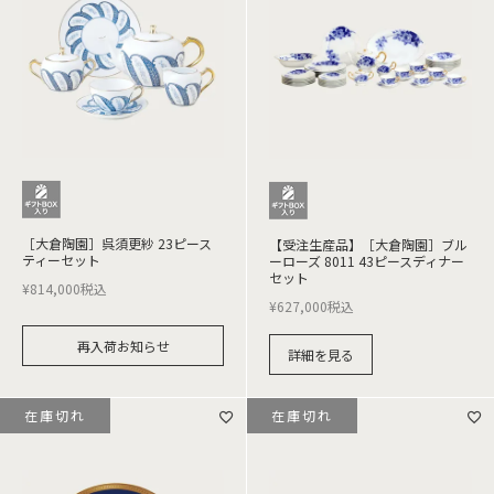
［大倉陶園］呉須更紗 23ピース
【受注生産品】［大倉陶園］ブル
ティーセット
ーローズ 8011 43ピースディナー
セット
¥
814,000
税込
¥
627,000
税込
再入荷お知らせ
詳細を見る
在庫切れ
在庫切れ