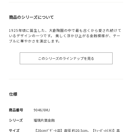
商品のシリーズについて
1925年頃に誕生した、大倉陶園の中で最も古くから愛され続けて
いるデザインの一つです。 美しく浮かび上がる金蝕模様が、テー
ブルに華やかさを演出します。
このシリーズのラインナップを見る
仕様
商品番号
9046/6MJ
シリーズ
瑠璃片葉金蝕
サイズ
【20cmﾃﾞｻﾞｰﾄ皿】直径 約20.5cm、【ﾃｨｰﾎﾟｯﾄ(大)】高