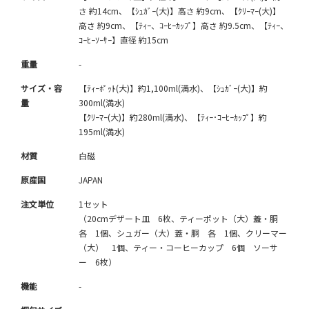
さ 約14cm、【ｼｭｶﾞｰ(大)】高さ 約9cm、【ｸﾘｰﾏｰ(大)】
高さ 約9cm、【ﾃｨｰ、ｺｰﾋｰｶｯﾌﾟ】高さ 約9.5cm、【ﾃｨｰ、
ｺｰﾋｰｿｰｻｰ】直径 約15cm
重量
-
サイズ・容
【ﾃｨｰﾎﾟｯﾄ(大)】約1,100ml(満水)、【ｼｭｶﾞｰ(大)】約
量
300ml(満水)
【ｸﾘｰﾏｰ(大)】約280ml(満水)、【ﾃｨｰ･ｺｰﾋｰｶｯﾌﾟ】約
195ml(満水)
材質
白磁
原産国
JAPAN
注文単位
1セット
（20cmデザート皿 6枚、ティーポット（大）蓋・胴
各 1個、シュガー（大）蓋・胴 各 1個、クリーマー
（大） 1個、ティー・コーヒーカップ 6個 ソーサ
ー 6枚）
機能
-