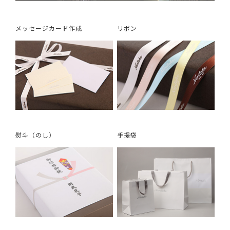
メッセージカード作成
リボン
熨斗（のし）
手提袋