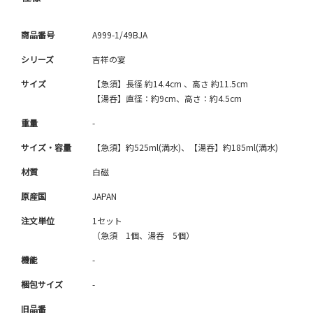
商品番号
A999-1/49BJA
シリーズ
吉祥の宴
サイズ
【急須】長径 約14.4cm 、高さ 約11.5cm
【湯呑】直径：約9cm、高さ：約4.5cm
重量
-
サイズ・容量
【急須】約525ml(満水)、【湯呑】約185ml(満水)
材質
白磁
原産国
JAPAN
注文単位
1セット
（急須 1個、湯呑 5個）
機能
-
梱包サイズ
-
旧品番