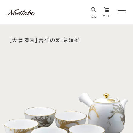
カート
商品
［大倉陶園］吉祥の宴 急須揃