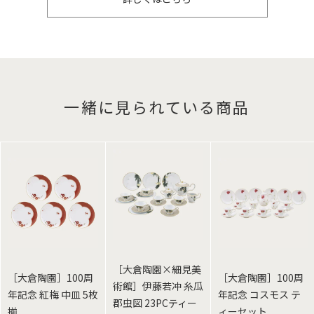
一緒に見られている商品
［大倉陶園×細見美
［大倉陶園］100周
［大倉陶園］100周
術館］伊藤若冲 糸瓜
年記念 紅梅 中皿 5枚
年記念 コスモス テ
郡虫図 23PCティー
揃
ィーセット