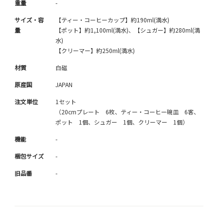
重量
-
サイズ・容
【ティー・コーヒーカップ】約190ml(満水)
量
【ポット】約1,100ml(満水)、【シュガー】約280ml(満
水)
【クリーマー】約250ml(満水)
材質
白磁
原産国
JAPAN
注文単位
1セット
（20cmプレート 6枚、ティー・コーヒー碗皿 6客、
ポット 1個、シュガー 1個、クリーマー 1個）
機能
-
梱包サイズ
-
旧品番
-