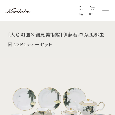
カート
商品
［大倉陶園×細見美術館］伊藤若冲 糸瓜郡虫
図 23PCティーセット