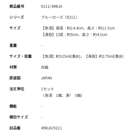
商品番号
8211/49BJA
シリーズ
ブルーローズ（8211）
サイズ
【急須】長径：約14.4cm、高さ：約11.5cm
【湯呑】口径：約9cm、高さ：約4.5cm
重量
-
サイズ・容量
【急須】約525ml(満水)、【湯呑】約175ml(満水)
材質
白磁
原産国
JAPAN
注文単位
1セット
（急須 1個、湯? 5個）
機能
-
梱包サイズ
-
旧品番
49BJA/8211