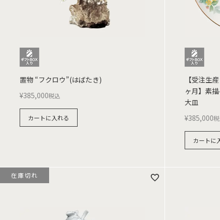
置物 “フクロウ”(はばたき)
【受注生産
ヶ月】素描
¥
385,000
税込
大皿
¥
385,000
カートに入れる
税
カートに
在庫切れ