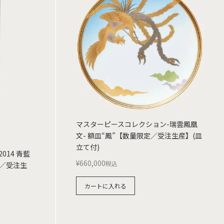
マスターピースコレクション-瑞雲鳳凰
文- 額皿“鳳”【数量限定／受注生産】(皿
立て付)
14 青藍
¥
660,000
税込
／受注生
カートに入れる