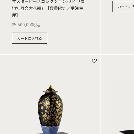
マスターピースコレクション2014 「青
カートに
地牡丹文大花瓶」【数量限定／受注生
産】
¥
5,500,000
税込
カートに入れる