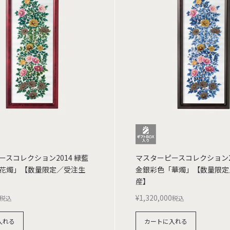
ースコレクション2014 緑藍
マスターピースコレクション20
花燭」【数量限定／受注生
金銀彩色「華燭」【数量限定
産】
¥
1,320,000
税込
税込
入れる
カートに入れる