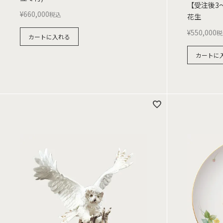
【受注後3
¥
660,000
税込
花生
¥
550,000
税
カートに入れる
カートに