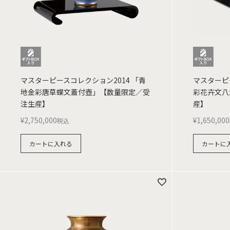
マスターピースコレクション2014 「青
マスターピ
地金彩唐草蝶文蓋付壺」【数量限定／受
彩花卉文八
注生産】
産】
¥
2,750,000
¥
1,650,000
税込
カートに入れる
カートに