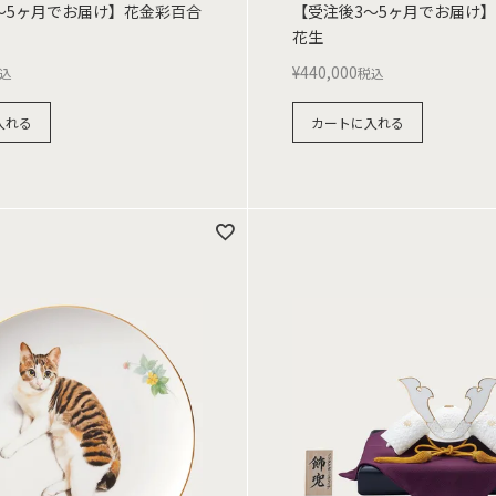
～5ヶ月でお届け】花金彩百合
【受注後3～5ヶ月でお届け
花生
¥
440,000
込
税込
入れる
カートに入れる