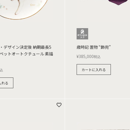
・デザイン決定後 納期最長5
歳時記 置物 “飾兜”
ペットオートクチュール 素描
¥
385,000
税込
カートに入れる
込
入れる