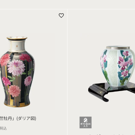
竺牡丹」(ダリア図)
税込