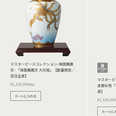
マスターピースコレクション-瑞雲鳳凰
文- 「瑞雲鳳凰文 大花瓶」【数量限定／
受注生産】
マスターピ
¥
1,320,000
税込
金銀彩色「
産】
カートに入れる
¥
1,320,000
カートに