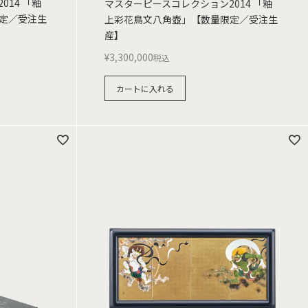
14 「釉
マスターピースコレクション2014 「釉
定／受注生
上彩花鳥文八角壺」【数量限定／受注生
産】
¥
3,300,000
税込
カートに入れる