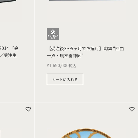
14 「金
【受注後3～5ヶ月でお届け】陶額 “四曲
／受注生
一双・風神雷神図”
¥
1,650,000
税込
カートに入れる