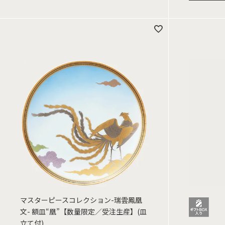
マスターピースコレクション-瑞雲鳳凰
文- 額皿“凰”【数量限定／受注生産】(皿
立て付)